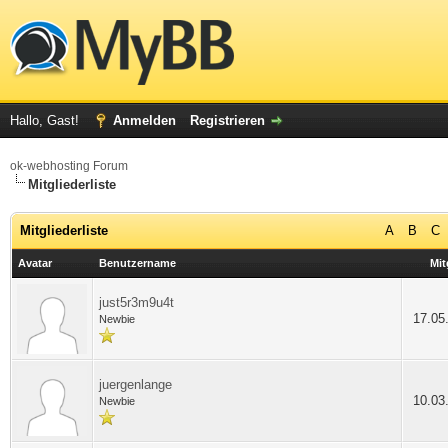
Hallo, Gast!
Anmelden
Registrieren
ok-webhosting Forum
Mitgliederliste
Mitgliederliste
A
B
C
Avatar
Benutzername
Mit
just5r3m9u4t
17.05
Newbie
juergenlange
10.03
Newbie