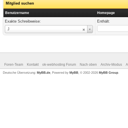
Mitglied suchen
Benutzername
Homepage
Exakte Schreibweise:
Enthält:
Benutzername
J
Foren-Team
Kontakt
ok-webhosting Forum
Nach oben
Archiv-Modus
A
Deutsche Übersetzung:
MyBB.de
, Powered by
MyBB
, © 2002-2026
MyBB Group
.