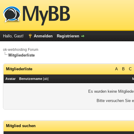
Hallo, Gast!
Anmelden
Registrieren
ok-webhosting Forum
Mitgliederliste
Mitgliederliste
A
B
C
Avatar
Benutzername
[
ab
]
M
Es wurden keine Mitgliede
Bitte versuchen Sie 
Mitglied suchen