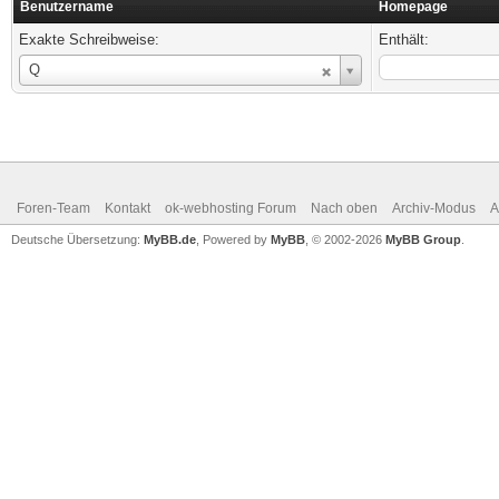
Benutzername
Homepage
Exakte Schreibweise:
Enthält:
Benutzername
Q
Foren-Team
Kontakt
ok-webhosting Forum
Nach oben
Archiv-Modus
A
Deutsche Übersetzung:
MyBB.de
, Powered by
MyBB
, © 2002-2026
MyBB Group
.