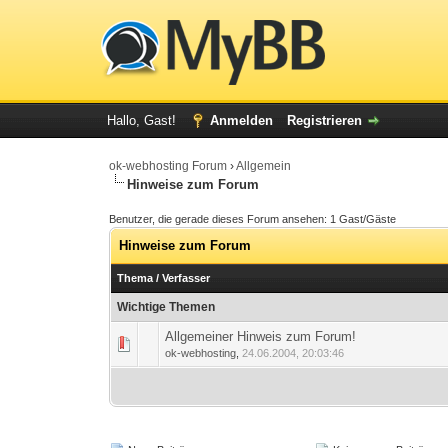
Hallo, Gast!
Anmelden
Registrieren
ok-webhosting Forum
›
Allgemein
Hinweise zum Forum
Benutzer, die gerade dieses Forum ansehen: 1 Gast/Gäste
Hinweise zum Forum
Thema
/
Verfasser
Wichtige Themen
Allgemeiner Hinweis zum Forum!
0 Bewertung(en) - 0 von 
1
ok-webhosting
,
24.06.2004, 20:03:46