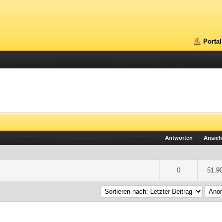
Portal
Antworten
Ansich
5 durchschnittlich
2
3
4
5
0
51,9