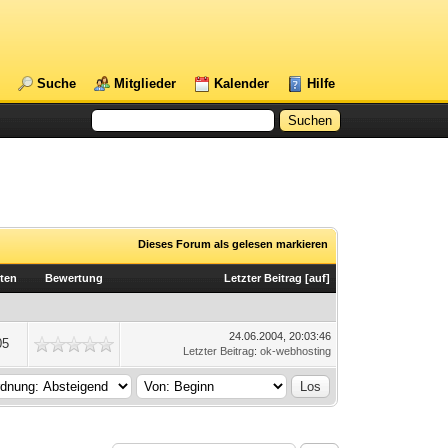
Suche
Mitglieder
Kalender
Hilfe
Dieses Forum als gelesen markieren
ten
Bewertung
Letzter Beitrag
[
auf
]
24.06.2004, 20:03:46
05
Letzter Beitrag
:
ok-webhosting