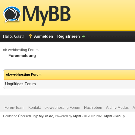
Hallo, Gast!
Anmelden
Registrieren
ok-webhosting Forum
Forenmeldung
ok-webhosting Forum
Ungültiges Forum
Foren-Team
Kontakt
ok-webhosting Forum
Nach oben
Archiv-Modus
A
Deutsche Übersetzung:
MyBB.de
, Powered by
MyBB
, © 2002-2026
MyBB Group
.