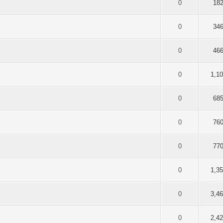
 5 durchschnittlich
2
3
4
5
0
18
 5 durchschnittlich
2
3
4
5
0
34
 5 durchschnittlich
2
3
4
5
0
46
 5 durchschnittlich
2
3
4
5
0
1,1
 5 durchschnittlich
2
3
4
5
0
68
 5 durchschnittlich
2
3
4
5
0
76
 5 durchschnittlich
2
3
4
5
0
77
 5 durchschnittlich
2
3
4
5
0
1,3
 5 durchschnittlich
2
3
4
5
0
3,4
 5 durchschnittlich
2
3
4
5
0
2,4