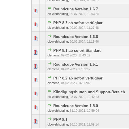
ok-webhosting
,
02.09.2024, 00:50:05
Roundcube Version 1.6.7
0 Bewertung(en) - 0 von
1
ok-webhosting
,
20.07.2024, 12:03:55
PHP 8.3 ab sofort verfügbar
0 Bewertung(en) - 0 von
1
ok-webhosting
,
20.02.2024, 11:27:48
Roundcube Version 1.6.6
0 Bewertung(en) - 0 von
1
ok-webhosting
,
20.02.2024, 11:19:46
PHP 8.1 ab sofort Standard
0 Bewertung(en) - 0 von
1
clemenz
,
09.02.2023, 11:43:02
Roundcube Version 1.6.1
0 Bewertung(en) - 0 von
1
clemenz
,
04.02.2023, 17:09:12
PHP 8.2 ab sofort verfügbar
0 Bewertung(en) - 0 von
1
clemenz
,
04.02.2023, 16:36:02
Kündigungsbutton und Support-Bereich
0 Bewertung(en) - 0 von
1
ok-webhosting
,
03.07.2022, 12:42:43
Roundcube Version 1.5.0
0 Bewertung(en) - 0 von
1
ok-webhosting
,
31.10.2021, 10:59:06
PHP 8.1
0 Bewertung(en) - 0 von
1
ok-webhosting
,
16.10.2021, 11:09:14