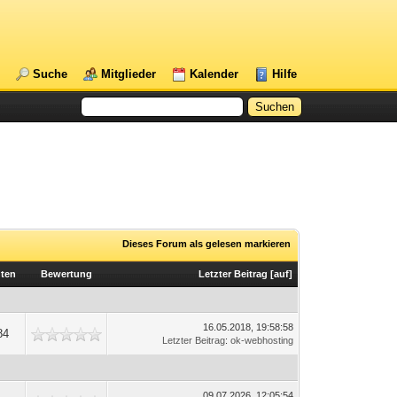
Suche
Mitglieder
Kalender
Hilfe
Dieses Forum als gelesen markieren
ten
Bewertung
Letzter Beitrag
[
auf
]
16.05.2018, 19:58:58
84
Letzter Beitrag
:
ok-webhosting
09.07.2026, 12:05:54