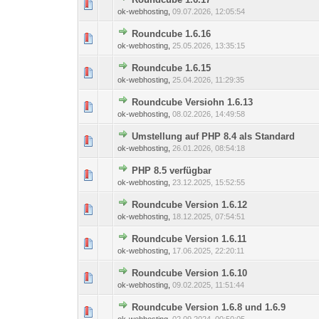
0 Bewertung(en) - 0 von
1
ok-webhosting
,
09.07.2026, 12:05:54
Roundcube 1.6.16
0 Bewertung(en) - 0 von
1
ok-webhosting
,
25.05.2026, 13:35:15
Roundcube 1.6.15
0 Bewertung(en) - 0 von
1
ok-webhosting
,
25.04.2026, 11:29:35
Roundcube Versiohn 1.6.13
0 Bewertung(en) - 0 von
1
ok-webhosting
,
08.02.2026, 14:49:58
Umstellung auf PHP 8.4 als Standard
0 Bewertung(en) - 0 von
1
ok-webhosting
,
26.01.2026, 08:54:18
PHP 8.5 verfügbar
0 Bewertung(en) - 0 von
1
ok-webhosting
,
23.12.2025, 15:52:55
Roundcube Version 1.6.12
0 Bewertung(en) - 0 von
1
ok-webhosting
,
18.12.2025, 07:54:51
Roundcube Version 1.6.11
0 Bewertung(en) - 0 von
1
ok-webhosting
,
17.06.2025, 22:20:11
Roundcube Version 1.6.10
0 Bewertung(en) - 0 von
1
ok-webhosting
,
09.02.2025, 11:51:44
Roundcube Version 1.6.8 und 1.6.9
0 Bewertung(en) - 0 von
1