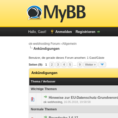
Hallo, Gast!
Anmelden
Registrieren
ok-webhosting Forum
›
Allgemein
Ankündigungen
Benutzer, die gerade dieses Forum ansehen: 1 Gast/Gäste
Seiten (9):
1
2
3
4
5
…
9
Weiter »
Ankündigungen
Thema
/
Verfasser
Wichtige Themen
Hinweise zur EU-Datenschutz-Grundvero
0 Bewertung(en) - 0 von
1
ok-webhosting
,
16.05.2018, 19:58:58
Normale Themen
Roundcube 1.6.17