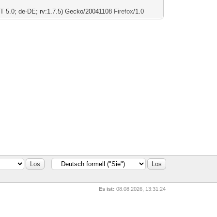
T 5.0; de-DE; rv:1.7.5) Gecko/20041108
Firefox
/1.0
Es ist:
08.08.2026, 13:31:24