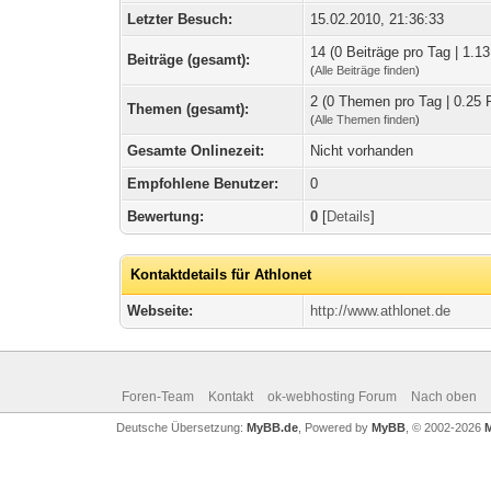
Letzter Besuch:
15.02.2010, 21:36:33
14 (0 Beiträge pro Tag | 1.13
Beiträge (gesamt):
(
Alle Beiträge finden
)
2 (0 Themen pro Tag | 0.25 
Themen (gesamt):
(
Alle Themen finden
)
Gesamte Onlinezeit:
Nicht vorhanden
Empfohlene Benutzer:
0
Bewertung:
0
[
Details
]
Kontaktdetails für Athlonet
Webseite:
http://www.athlonet.de
Foren-Team
Kontakt
ok-webhosting Forum
Nach oben
Deutsche Übersetzung:
MyBB.de
, Powered by
MyBB
, © 2002-2026