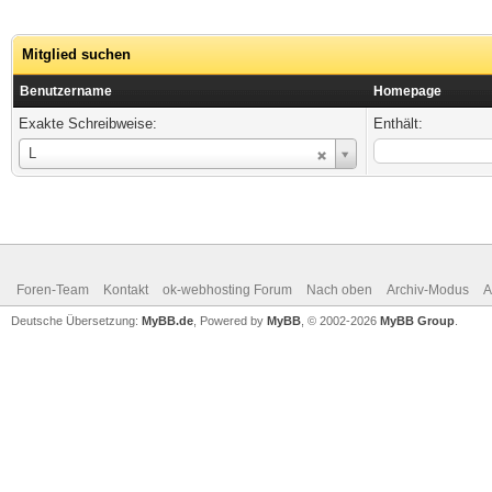
Mitglied suchen
Benutzername
Homepage
Exakte Schreibweise:
Enthält:
Benutzername
L
Foren-Team
Kontakt
ok-webhosting Forum
Nach oben
Archiv-Modus
A
Deutsche Übersetzung:
MyBB.de
, Powered by
MyBB
, © 2002-2026
MyBB Group
.