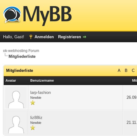
Hallo, Gast!
Anmelden
Registrieren
ok-webhosting Forum
Mitgliederliste
Mitgliederliste
A
B
C
Avatar
Benutzername
Mit
larp-fashion
26.09
Newbie
liz88liz
21.11
Newbie