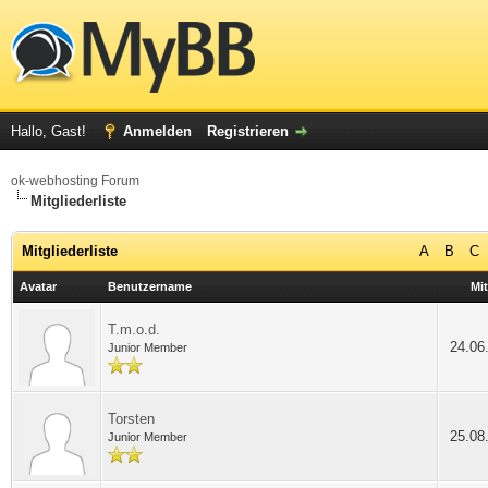
Hallo, Gast!
Anmelden
Registrieren
ok-webhosting Forum
Mitgliederliste
Mitgliederliste
A
B
C
Avatar
Benutzername
Mit
T.m.o.d.
24.06
Junior Member
Torsten
25.08
Junior Member