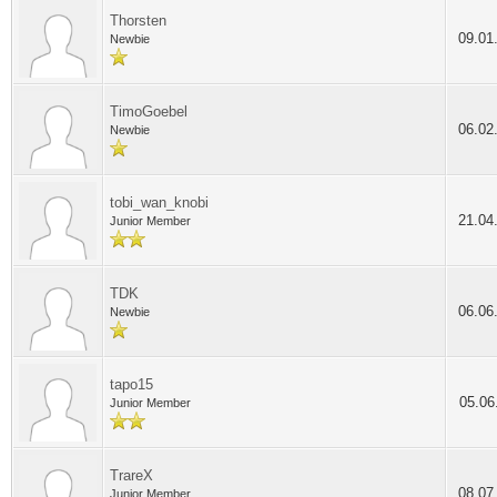
Thorsten
09.01
Newbie
TimoGoebel
06.02
Newbie
tobi_wan_knobi
21.04
Junior Member
TDK
06.06
Newbie
tapo15
05.06
Junior Member
TrareX
08.07
Junior Member