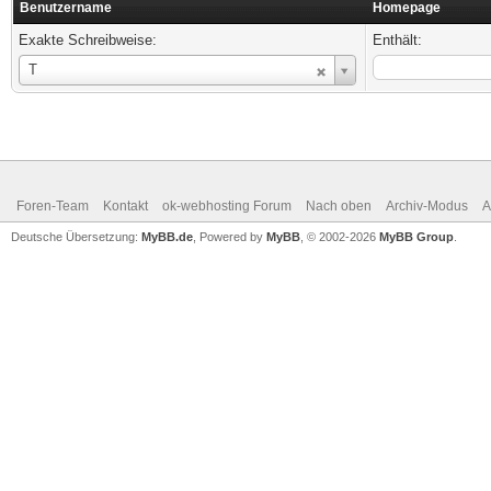
Benutzername
Homepage
Exakte Schreibweise:
Enthält:
Benutzername
T
Foren-Team
Kontakt
ok-webhosting Forum
Nach oben
Archiv-Modus
A
Deutsche Übersetzung:
MyBB.de
, Powered by
MyBB
, © 2002-2026
MyBB Group
.