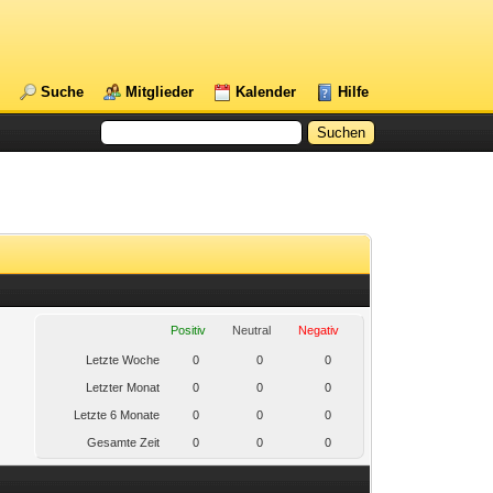
Suche
Mitglieder
Kalender
Hilfe
Positiv
Neutral
Negativ
Letzte Woche
0
0
0
Letzter Monat
0
0
0
Letzte 6 Monate
0
0
0
Gesamte Zeit
0
0
0