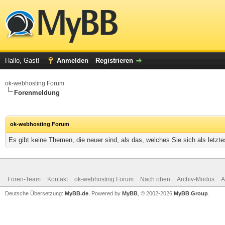
Hallo, Gast!
Anmelden
Registrieren
ok-webhosting Forum
Forenmeldung
ok-webhosting Forum
Es gibt keine Themen, die neuer sind, als das, welches Sie sich als letz
Foren-Team
Kontakt
ok-webhosting Forum
Nach oben
Archiv-Modus
A
Deutsche Übersetzung:
MyBB.de
, Powered by
MyBB
, © 2002-2026
MyBB Group
.