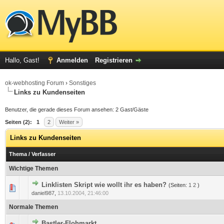
Hallo, Gast!
Anmelden
Registrieren
ok-webhosting Forum
›
Sonstiges
Links zu Kundenseiten
Benutzer, die gerade dieses Forum ansehen: 2 Gast/Gäste
Seiten (2):
1
2
Weiter »
Links zu Kundenseiten
Thema
/
Verfasser
Wichtige Themen
Linklisten Skript wie wollt ihr es haben?
(Seiten:
1
2
)
0 Bewertung(en) - 0 von 5 durchschnittlich
1
2
3
4
5
daniel987
,
13.10.2004, 21:46:00
Normale Themen
Bastler-Flohmarkt