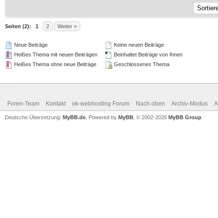
Seiten (2):
1
2
Weiter »
Neue Beiträge
Keine neuen Beiträge
Heißes Thema mit neuen Beiträgen
Beinhaltet Beiträge von Ihnen
Heißes Thema ohne neue Beiträge
Geschlossenes Thema
Foren-Team
Kontakt
ok-webhosting Forum
Nach oben
Archiv-Modus
A
Deutsche Übersetzung:
MyBB.de
, Powered by
MyBB
, © 2002-2026
MyBB Group
.