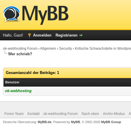
Hallo, Gast!
Anmelden
Registrieren
ok-webhosting Forum
›
Allgemein
›
Security
›
Kritische Schwachstelle in Wordpr
Wer schrieb?
Gesamtanzahl der Beiträge: 1
Benutzer
ok-webhosting
Foren-Team
Kontakt
ok-webhosting Forum
Nach oben
Archiv-Modus
A
Deutsche Übersetzung:
MyBB.de
, Powered by
MyBB
, © 2002-2026
MyBB Group
.