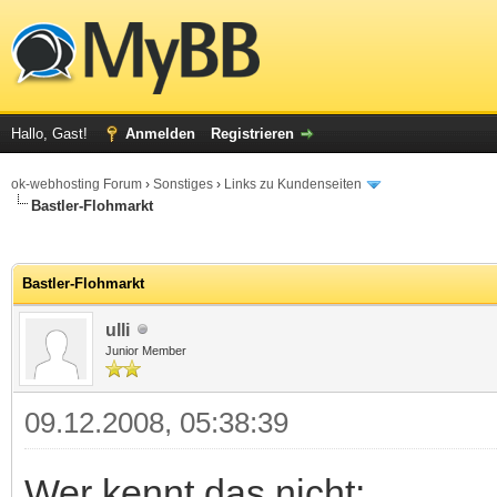
Hallo, Gast!
Anmelden
Registrieren
ok-webhosting Forum
›
Sonstiges
›
Links zu Kundenseiten
Bastler-Flohmarkt
 im Durchschnitt
Bastler-Flohmarkt
ulli
Junior Member
09.12.2008, 05:38:39
Wer kennt das nicht: