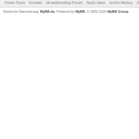
Foren-Team
Kontakt
ok-webhosting Forum
Nach oben
Archiv-Modus
A
Deutsche Übersetzung:
MyBB.de
, Powered by
MyBB
, © 2002-2026
MyBB Group
.