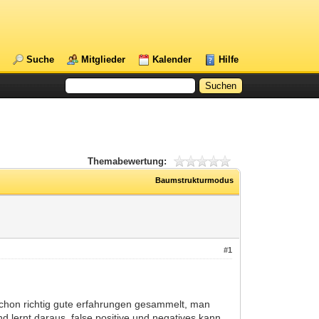
Suche
Mitglieder
Kalender
Hilfe
Themabewertung:
Baumstrukturmodus
#1
 schon richtig gute erfahrungen gesammelt, man
und lernt daraus. false positive und negatives kann