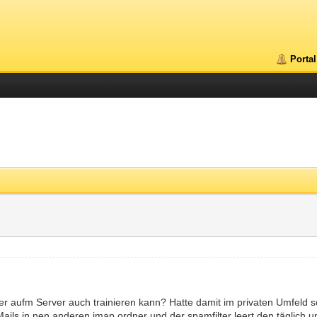
Portal
ter aufm Server auch trainieren kann? Hatte damit im privaten Umfeld
n Mails in nen anderen imap ordner und der spamfilter leert den täglich 