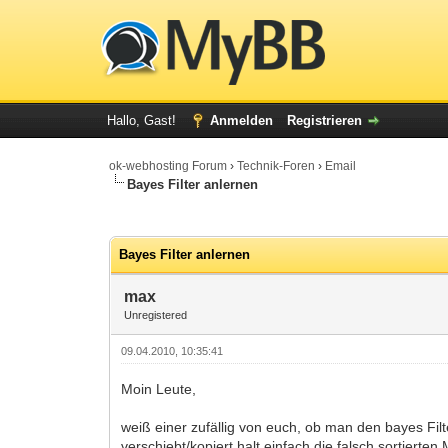
Hallo, Gast!
Anmelden
Registrieren
ok-webhosting Forum
›
Technik-Foren
›
Email
Bayes Filter anlernen
0 Bewertung(en) - 0 im Durchschnitt
1
2
3
4
5
Bayes Filter anlernen
max
Unregistered
09.04.2010, 10:35:41
Moin Leute,
weiß einer zufällig von euch, ob man den bayes Fil
verschiebt/kopiert halt einfach die falsch sortierte