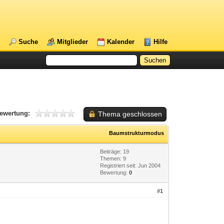
Suche
Mitglieder
Kalender
Hilfe
ewertung:
Thema geschlossen
Baumstrukturmodus
Beiträge: 19
Themen: 9
Registriert seit: Jun 2004
Bewertung:
0
#1