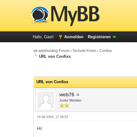
Hallo, Gast!
Anmelden
Registrieren
ok-webhosting Forum
›
Technik-Foren
›
Confixx
URL von Confixx
ertung(en) - 0 im Durchschnitt
URL von Confixx
web76
Junior Member
16.08.2004, 17:28:52
Hi!